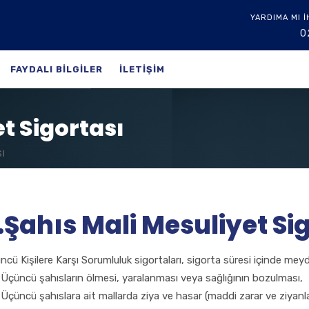
YARDIMA MI İ
0
FAYDALI BILGILER
ILETIŞIM
t Sigortası
SI
.Şahıs Mali Mesuliyet Si
ncü Kişilere Karşı Sorumluluk sigortaları, sigorta süresi içinde me
Üçüncü şahısların ölmesi, yaralanması veya sağlığının bozulması,
Üçüncü şahıslara ait mallarda ziya ve hasar (maddi zarar ve ziyanla