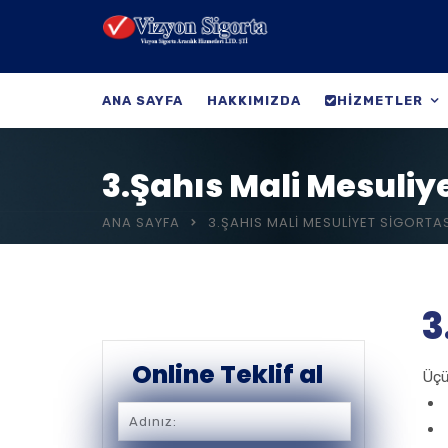
ANA SAYFA
HAKKIMIZDA
HIZMETLER
3.Şahıs Mali Mesuliye
ANA SAYFA
3.ŞAHIS MALI MESULIYET SIGORTA
3
Online Teklif al
Üçü