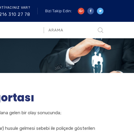
HTİYACINIZ VAR?
Bizi Takip Edin:
216 310 27 78
gortası
ydana gelen bir olay sonucunda;
r) husule gelmesi sebebi ile poliçede gösterilen