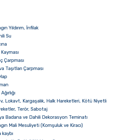
gın Yıldırım, İnfilak
ili Su
tına
r Kayması
aç Çarpması
a Taşıtları Çarpması
ylap
man
 Ağırlığı
v, Lokavt, Kargaşalık, Halk Hareketleri, Kötü Niyetli
eketler, Terör, Sabotaj
a Badana ve Dahili Dekorasyon Teminatı
gın Mali Mesuliyeti (Komşuluk ve Kiracı)
a kaybı