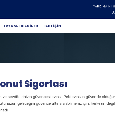
YARDIMA MI İ
0
FAYDALI BILGILER
ILETIŞIM
onut Sigortası
in ve sevdiklerinizin güvencesi eviniz. Peki evinizin güvende olduğ
tunuzun geleceğini güvence altına alabilmeniz için, herkezin değil,
rladı.