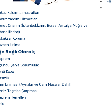
İka
kaz kaldırma masrafları
nut Yardım Hizmetleri
nut Onarım (İstanbul,İzmir, Bursa, Antalya,Muğla ve
ana illerine)
ukuksal Koruma
zaen kırılma
ğe Bağlı Olarak;
eprem
çüncü Şahıs Sorumluluk
rdi Kaza
rsızlık
m kırılması (Aynalar ve Cam Masalar Dahil)
niz Taşıtları Çarpması
eprem Temelleri
olu