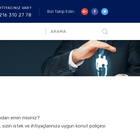
HTİYACINIZ VAR?
Bizi Takip Edin:
216 310 27 78
undan emin misiniz?
 sizin istek ve ihtiyaçlarınıza uygun konut poliçesi