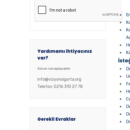
En
Ko
Ko
Ad
H
Yardımamı ihtiyacınız
Ka
var?
İste
D
Sorun cevaplayalım
Ü
info@vizyonsigorta.org
Fe
Telefon: 0216 310 27 78
Hı
Ca
De
D
Gerekli Evraklar
D