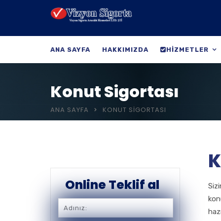
ANA SAYFA
HAKKIMIZDA
HIZMETLER
Konut Sigortası
ANA SAYFA
KONUT SIGORTASI
K
Online Teklif al
Siz
konu
hazı