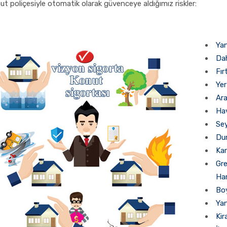
ut poliçesiyle otomatik olarak güvenceye aldığımız riskler:
Yan
Dah
Fır
Ye
Ar
Hav
Se
Du
Kar
Gre
Har
Boy
Yan
Kir