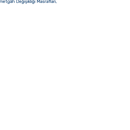
metgâh Değişikliği Masrafları,