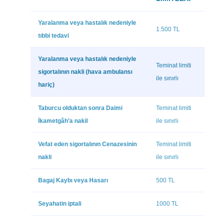
Yaralanma veya hastalık nedeniyle
1.500 TL
tıbbi tedavi
Yaralanma veya hastalık nedeniyle
Teminat limiti
sigortalının nakli (hava ambulansı
ile sınırlı
hariç)
Taburcu olduktan sonra Daimi
Teminat limiti
İkametgâh’a nakil
ile sınırlı
Vefat eden sigortalının Cenazesinin
Teminat limiti
nakli
ile sınırlı
Bagaj Kaybı veya Hasarı
500 TL
Seyahatin iptali
1000 TL