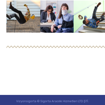
Vizyonsigorta © Sigorta Aracılık Hizmetleri LTD.ŞTİ.