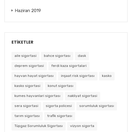
Haziran 2019
ETIKETLER
aile sigortasi
bahce sigortası
dask
deprem sigortasi
ferdi kaza sigortalari
hayvan hayat sigortası
inşaat risk sigortası
kasko
kasko sigortasi
konut sigortası
kumes hayvanlari sigortası
nakliyat sigortasi
sera sigortasi
sigorta policesi
sorumluluk sigortası
tarım sigortası
trafik sigortası
Tüpgaz Sorumluluk Sigortası
vizyon sigorta