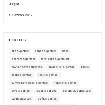
ARŞIV
Haziran 2019
ETIKETLER
aile sigortasi
bahce sigortası
dask
deprem sigortasi
ferdi kaza sigortalari
hayvan hayat sigortası
inşaat risk sigortası
kasko
kasko sigortasi
konut sigortası
kumes hayvanlari sigortası
nakliyat sigortasi
sera sigortasi
sigorta policesi
sorumluluk sigortası
tarım sigortası
trafik sigortası