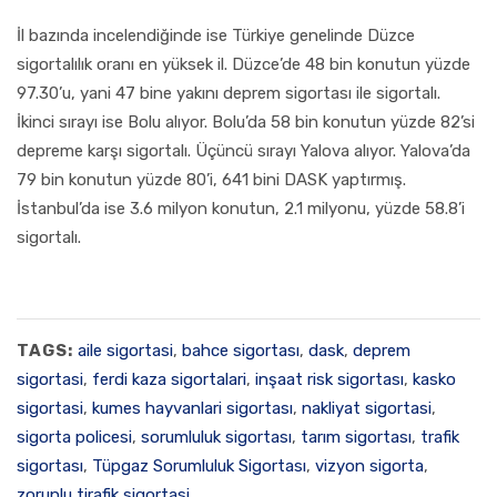
İl bazında incelendiğinde ise Türkiye genelinde Düzce
sigortalılık oranı en yüksek il. Düzce’de 48 bin konutun yüzde
97.30’u, yani 47 bine yakını deprem sigortası ile sigortalı.
İkinci sırayı ise Bolu alıyor. Bolu’da 58 bin konutun yüzde 82’si
depreme karşı sigortalı. Üçüncü sırayı Yalova alıyor. Yalova’da
79 bin konutun yüzde 80’i, 641 bini DASK yaptırmış.
İstanbul’da ise 3.6 milyon konutun, 2.1 milyonu, yüzde 58.8’i
sigortalı.
TAGS:
aile sigortasi
,
bahce sigortası
,
dask
,
deprem
sigortasi
,
ferdi kaza sigortalari
,
inşaat risk sigortası
,
kasko
sigortasi
,
kumes hayvanlari sigortası
,
nakliyat sigortasi
,
sigorta policesi
,
sorumluluk sigortası
,
tarım sigortası
,
trafik
sigortası
,
Tüpgaz Sorumluluk Sigortası
,
vizyon sigorta
,
zorunlu tirafik sigortasi