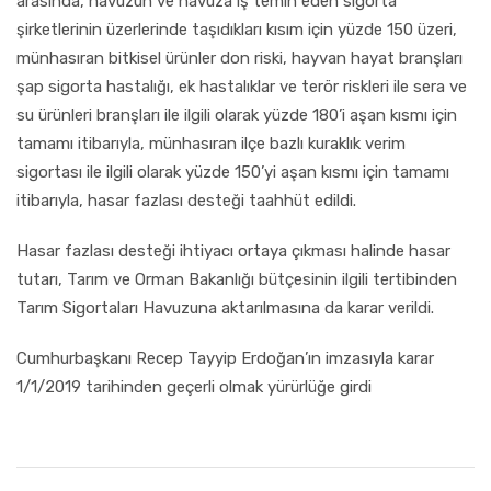
arasında, havuzun ve havuza iş temin eden sigorta
şirketlerinin üzerlerinde taşıdıkları kısım için yüzde 150 üzeri,
münhasıran bitkisel ürünler don riski, hayvan hayat branşları
şap sigorta hastalığı, ek hastalıklar ve terör riskleri ile sera ve
su ürünleri branşları ile ilgili olarak yüzde 180’i aşan kısmı için
tamamı itibarıyla, münhasıran ilçe bazlı kuraklık verim
sigortası ile ilgili olarak yüzde 150’yi aşan kısmı için tamamı
itibarıyla, hasar fazlası desteği taahhüt edildi.
Hasar fazlası desteği ihtiyacı ortaya çıkması halinde hasar
tutarı, Tarım ve Orman Bakanlığı bütçesinin ilgili tertibinden
Tarım Sigortaları Havuzuna aktarılmasına da karar verildi.
Cumhurbaşkanı Recep Tayyip Erdoğan’ın imzasıyla karar
1/1/2019 tarihinden geçerli olmak yürürlüğe girdi