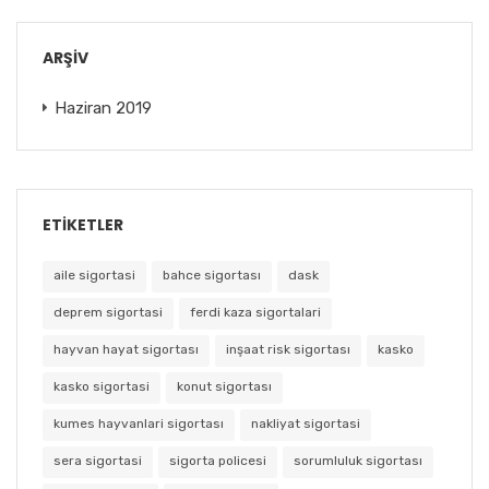
ARŞIV
Haziran 2019
ETIKETLER
aile sigortasi
bahce sigortası
dask
deprem sigortasi
ferdi kaza sigortalari
hayvan hayat sigortası
inşaat risk sigortası
kasko
kasko sigortasi
konut sigortası
kumes hayvanlari sigortası
nakliyat sigortasi
sera sigortasi
sigorta policesi
sorumluluk sigortası