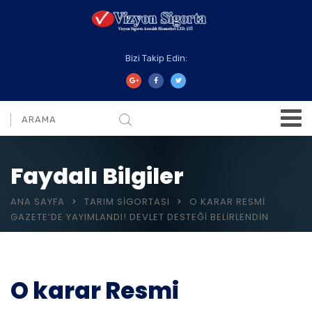
Bizi Takip Edin:
Faydalı Bilgiler
ANA SAYFA
TARIM SIGORTASI
O KARAR RESMI
GAZETE’DE YAYIMLANDI! DEVLET DESTEĞI BELIRLENDIN
O karar Resmi